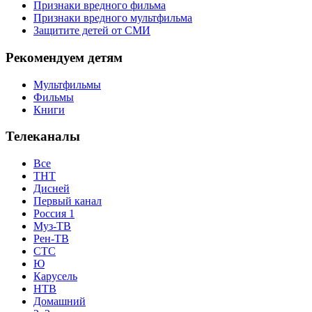
Признаки вредного фильма
Признаки вредного мультфильма
Защитите детей от СМИ
Рекомендуем детям
Мультфильмы
Фильмы
Книги
Телеканалы
Все
ТНТ
Дисней
Первый канал
Россия 1
Муз-ТВ
Рен-ТВ
СТС
Ю
Карусель
НТВ
Домашний