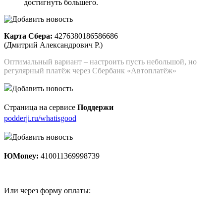
достигнуть большего.
Карта Сбера:
4276380186586686
(Дмитрий Александрович Р.)
Оптимальный вариант – настроить пусть небольшой, но
регулярный платёж через Сбербанк «Автоплатёж»
Страница на сервисе
Поддержи
podderji.ru/whatisgood
ЮMoney:
410011369998739
Или через форму оплаты: