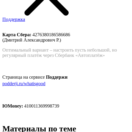
Поддержка
Карта Сбера:
4276380186586686
(Дмитрий Александрович Р.)
Оптимальный вариант – настроить пусть небольшой, но
регулярный платёж через Сбербанк «Автоплатёж»
Страница на сервисе
Поддержи
podderji.ru/whatisgood
ЮMoney:
410011369998739
Материалы по теме