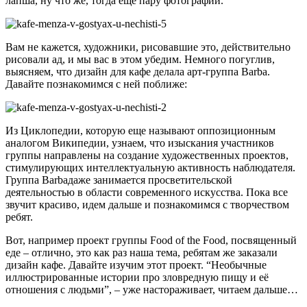
лапша, ну что же, тогда еще пару фотографий.
Вам не кажется, художники, рисовавшие это, действительно
рисовали ад, и мы вас в этом убедим. Немного погуглив,
выясняем, что дизайн для кафе делала арт-группа Barba.
Давайте познакомимся с ней поближе:
Из Циклопедии, которую еще называют оппозиционным
аналогом Википедии, узнаем, что изыскания участников
группы направлены на создание художественных проектов,
стимулирующих интеллектуальную активность наблюдателя.
Группа Barbaдаже занимается просветительской
деятельностью в области современного искусства. Пока все
звучит красиво, идем дальше и познакомимся с творчеством
ребят.
Вот, например проект группы Food of the Food, посвященный
еде – отлично, это как раз наша тема, ребятам же заказали
дизайн кафе. Давайте изучим этот проект. “Необычные
иллюстрированные истории про зловредную пищу и её
отношения с людьми”, – уже настораживает, читаем дальше…