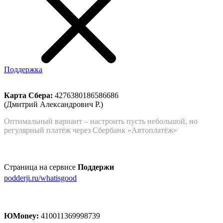
Поддержка
Карта Сбера:
4276380186586686
(Дмитрий Александрович Р.)
Оптимальный вариант – настроить пусть небольшой, но
регулярный платёж через Сбербанк «Автоплатёж»
Страница на сервисе
Поддержи
podderji.ru/whatisgood
ЮMoney:
410011369998739