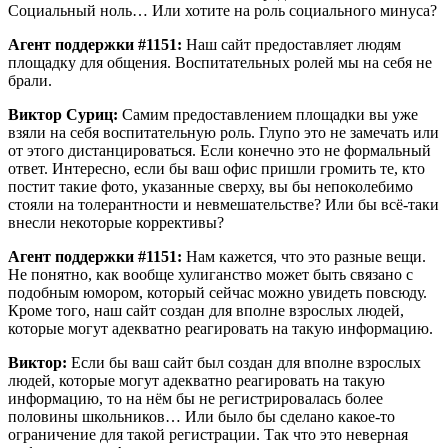
Социальный ноль… Или хотите на роль социального минуса?
Агент поддержки #1151:
Наш сайт предоставляет людям
площадку для общения. Воспитательных ролей мы на себя не
брали.
Виктор Суриц:
Самим предоставлением площадки вы уже
взяли на себя воспитательную роль. Глупо это не замечать или
от этого дистанцироваться. Если конечно это не формальный
ответ. Интересно, если бы ваш офис пришли громить те, кто
постит такие фото, указанные сверху, вы бы непоколебимо
стояли на толерантности и невмешательстве? Или бы всё-таки
внесли некоторые коррективы?
Агент поддержки #1151:
Нам кажется, что это разные вещи.
Не понятно, как вообще хулиганство может быть связано с
подобным юмором, который сейчас можно увидеть повсюду.
Кроме того, наш сайт создан для вполне взрослых людей,
которые могут адекватно реагировать на такую информацию.
Виктор:
Если бы ваш сайт был создан для вполне взрослых
людей, которые могут адекватно реагировать на такую
информацию, то на нём бы не регистрировалась более
половины школьников… Или было бы сделано какое-то
ограничение для такой регистрации. Так что это неверная