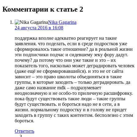
Комментарии к статье
2
Nika Gagarina
24 августа 2016 в 16:08
поддержка вполне адекватно реагирует на такие
заявления. что поделать, если в среде подростков уже
сформировалось такое отношение? да в реальной жизни
эти подписчики подчас и сидевшему зеку фору дадут.
почему? да потому что они уже такие и это – их
показатель того, насколько может деградировать человек
(даже ещё не сформировавшийся). и это не от сайта
зависит – это право школоты объединяться в такие
группы, в которые заходить – только деградировать. да
даже само название mdk – подразумевает
неоднозначную и не особо-то приличную расшифровку.
пока будут существовать такие люди – такие группы
будут существовать. и бороться надо не в сети, а в
жизни. нормальному подростку и в голову не придет
заходить в группу с таких контентом. бесполезно с этим
бороться.
Ответить
3