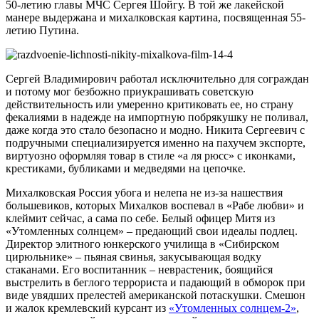
50-летию главы МЧС Сергея Шойгу. В той же лакейской
манере выдержана и михалковская картина, посвященная 55-
летию Путина.
Сергей Владимирович работал исключительно для сограждан
и потому мог безбожно приукрашивать советскую
действительность или умеренно критиковать ее, но страну
фекалиями в надежде на импортную побрякушку не поливал,
даже когда это стало безопасно и модно. Никита Сергеевич с
подручными специализируется именно на пахучем экспорте,
виртуозно оформляя товар в стиле «а ля рюсс» с иконками,
крестиками, бубликами и медведями на цепочке.
Михалковская Россия убога и нелепа не из-за нашествия
большевиков, которых Михалков воспевал в «Рабе любви» и
клеймит сейчас, а сама по себе. Белый офицер Митя из
«Утомленных солнцем» – предающий свои идеалы подлец.
Директор элитного юнкерского училища в «Сибирском
цирюльнике» – пьяная свинья, закусывающая водку
стаканами. Его воспитанник – неврастеник, боящийся
выстрелить в беглого террориста и падающий в обморок при
виде увядших прелестей американской потаскушки. Смешон
и жалок кремлевский курсант из
«Утомленных солнцем-2»
,