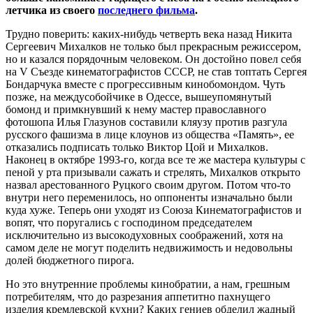
летчика из своего
последнего фильма
.
Трудно поверить: каких-нибудь четверть века назад Никита
Сергеевич Михалков не только был прекрасным режиссером,
но и казался порядочным человеком. Он достойно повел себя
на V Съезде кинематографистов СССР, не став топтать Сергея
Бондарчука вместе с прогрессивным кинобомондом. Чуть
позже, на междусобойчике в Одессе, вышеупомянутый
бомонд и примкнувший к нему мастер православного
фотошопа Илья Глазунов составили кляузу против разгула
русского фашизма в лице клоунов из общества «Память», ее
отказались подписать только Виктор Цой и Михалков.
Наконец в октябре 1993-го, когда все те же мастера культуры с
пеной у рта призывали сажать и стрелять, Михалков открыто
назвал арестованного Руцкого своим другом. Потом что-то
внутри него переменилось, но оппоненты изначально были
куда хуже. Теперь они уходят из Союза Кинематографистов и
вопят, что поругались с господином председателем
исключительно из высокодуховных соображений, хотя на
самом деле не могут поделить недвижимость и недовольны
долей бюджетного пирога.
Но это внутренние проблемы кинобратии, а нам, грешным
потребителям, что до разрезания аппетитно пахнущего
изделия кремлевской кухни? Каких гениев обделил жадный