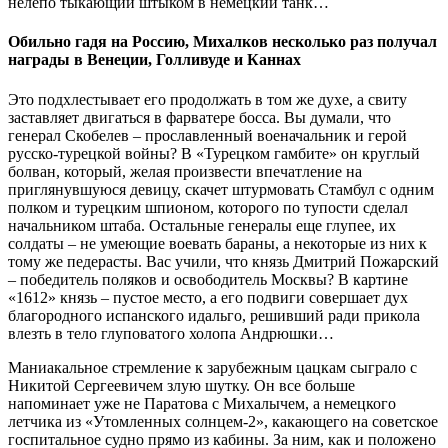
нелепо тыкающий штыком в немецкий танк…
Обильно гадя на Россию, Михалков несколько раз получал
награды в Венеции, Голливуде и Каннах
Это подхлестывает его продолжать в том же духе, а свиту
заставляет двигаться в фарватере босса. Вы думали, что
генерал Скобелев – прославленный военачальник и герой
русско-турецкой войны? В «Турецком гамбите» он круглый
болван, который, желая произвести впечатление на
приглянувшуюся девицу, скачет штурмовать Стамбул с одним
полком и турецким шпионом, которого по тупости сделал
начальником штаба. Остальные генералы еще глупее, их
солдаты – не умеющие воевать бараны, а некоторые из них к
тому же педерасты. Вас учили, что князь Дмитрий Пожарский
– победитель поляков и освободитель Москвы? В картине
«1612» князь – пустое место, а его подвиги совершает дух
благородного испанского идальго, решивший ради прикола
влезть в тело глуповатого холопа Андрюшки…
Маниакальное стремление к зарубежным цацкам сыграло с
Никитой Сергеевичем злую шутку. Он все больше
напоминает уже не Паратова с Михалычем, а немецкого
летчика из «Утомленных солнцем-2», какающего на советское
госпитальное судно прямо из кабины. За ним, как и положено