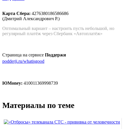
Карта Сбера:
4276380186586686
(Дмитрий Александрович Р.)
Оптимальный вариант – настроить пусть небольшой, но
регулярный платёж через Сбербанк «Автоплатёж»
Страница на сервисе
Поддержи
podderji.ru/whatisgood
ЮMoney:
410011369998739
Материалы по теме