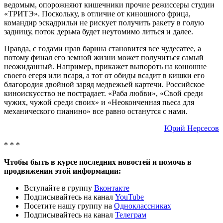
ведомым, опорожняют кишечники прочие режиссеры студии
«ТРИТЭ». Поскольку, в отличие от киношного фрица,
командир эскадрильи не рискует получить ракету в голую
задницу, поток дерьма будет неутомимо литься и далее.
Правда, с годами нрав барина становится все чудесатее, а
потому финал его земной жизни может получиться самый
неожиданный. Например, прикажет выпороть на конюшне
своего егеря или псаря, а тот от обиды всадит в кишки его
благородия двойной заряд медвежьей картечи. Российское
киноискусство не пострадает. «Раба любви», «Свой среди
чужих, чужой среди своих» и «Неоконченная пьеса для
механического пианино» все равно останутся с нами.
Юрий Нерсесов
* * *
Чтобы быть в курсе последних новостей и помочь в
продвижении этой информации:
Вступайте в группу
Вконтакте
Подписывайтесь на канал
YouTube
Посетите нашу группу на
Одноклассниках
Подписывайтесь на канал
Телеграм