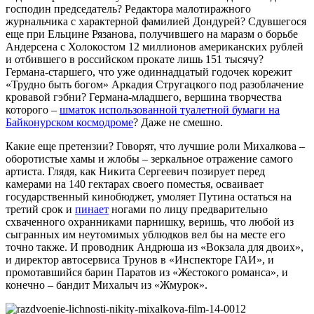
господин председатель? Редактора малотиражного
журнальчика с характерной фамилией Дондурей? Сдувшегося
еще при Ельцине Рязанова, получившего на маразм о борьбе
Андерсена с Холокостом 12 миллионов американских рублей
и отбившего в российском прокате лишь 151 тысячу?
Германа-старшего, что уже одиннадцатый годочек корежит
«Трудно быть богом» Аркадия Стругацкого под разоблачение
кровавой гэбни? Германа-младшего, вершина творчества
которого –
шматок использованной туалетной бумаги на
Байконурском космодроме
? Даже не смешно.
Какие еще претензии? Говорят, что лучшие роли Михалкова –
оборотистые хамы и жлобы – зеркальное отражение самого
артиста. Глядя, как Никита Сергеевич позирует перед
камерами на 140 гектарах своего поместья, осваивает
государственный кинобюджет, умоляет Путина остаться на
третий срок и
пинает
ногами по лицу предварительно
схваченного охранниками парнишку, веришь, что любой из
сыгранных им неутомимых ублюдков вел бы на месте его
точно также. И проводник Андрюша из «Вокзала для двоих»,
и директор автосервиса Трунов в «Инспекторе ГАИ», и
промотавшийся барин Паратов из «Жестокого романса», и
конечно – бандит Михалыч из «Жмурок».