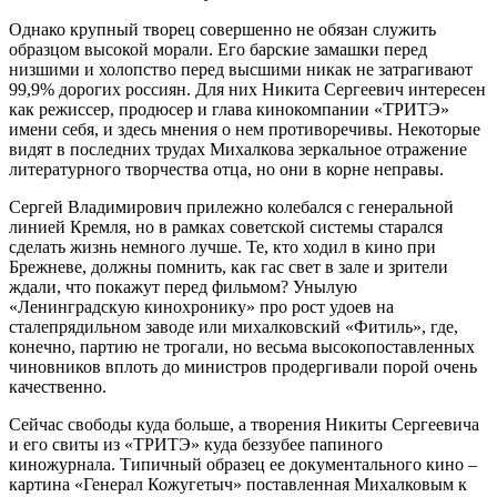
Однако крупный творец совершенно не обязан служить
образцом высокой морали. Его барские замашки перед
низшими и холопство перед высшими никак не затрагивают
99,9% дорогих россиян. Для них Никита Сергеевич интересен
как режиссер, продюсер и глава кинокомпании «ТРИТЭ»
имени себя, и здесь мнения о нем противоречивы. Некоторые
видят в последних трудах Михалкова зеркальное отражение
литературного творчества отца, но они в корне неправы.
Сергей Владимирович прилежно колебался с генеральной
линией Кремля, но в рамках советской системы старался
сделать жизнь немного лучше. Те, кто ходил в кино при
Брежневе, должны помнить, как гас свет в зале и зрители
ждали, что покажут перед фильмом? Унылую
«Ленинградскую кинохронику» про рост удоев на
сталепрядильном заводе или михалковский «Фитиль», где,
конечно, партию не трогали, но весьма высокопоставленных
чиновников вплоть до министров продергивали порой очень
качественно.
Сейчас свободы куда больше, а творения Никиты Сергеевича
и его свиты из «ТРИТЭ» куда беззубее папиного
киножурнала. Типичный образец ее документального кино –
картина «Генерал Кожугетыч» поставленная Михалковым к