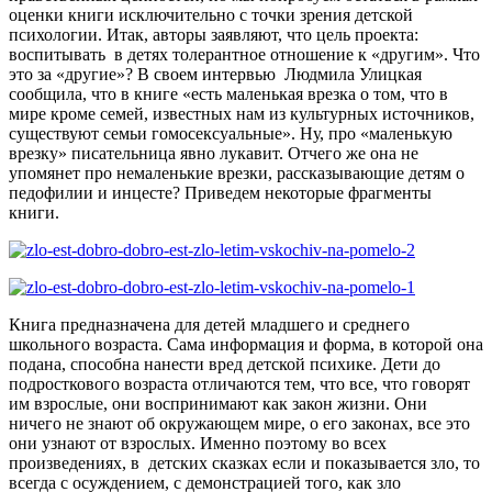
оценки книги исключительно с точки зрения детской
психологии. Итак, авторы заявляют, что цель проекта:
воспитывать в детях толерантное отношение к «другим». Что
это за «другие»? В своем интервью Людмила Улицкая
сообщила, что в книге «есть маленькая врезка о том, что в
мире кроме семей, известных нам из культурных источников,
существуют семьи гомосексуальные». Ну, про «маленькую
врезку» писательница явно лукавит. Отчего же она не
упомянет про немаленькие врезки, рассказывающие детям о
педофилии и инцесте? Приведем некоторые фрагменты
книги.
Книга предназначена для детей младшего и среднего
школьного возраста. Сама информация и форма, в которой она
подана, способна нанести вред детской психике. Дети до
подросткового возраста отличаются тем, что все, что говорят
им взрослые, они воспринимают как закон жизни. Они
ничего не знают об окружающем мире, о его законах, все это
они узнают от взрослых. Именно поэтому во всех
произведениях, в детских сказках если и показывается зло, то
всегда с осуждением, с демонстрацией того, как зло