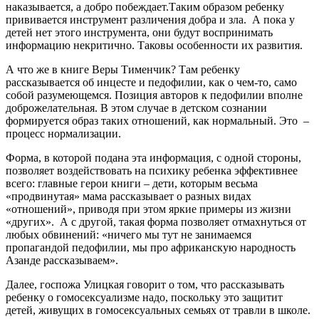
наказывается, а добро побеждает.Таким образом ребенку
прививается инструмент различения добра и зла. А пока у
детей нет этого инструмента, они будут воспринимать
информацию некритично. Таковы особенности их развития.
А что же в книге Веры Тименчик? Там ребенку
рассказывается об инцесте и педофилии, как о чем-то, само
собой разумеющемся. Позиция авторов к педофилии вполне
доброжелательная. В этом случае в детском сознании
формируется образ таких отношений, как нормальный. Это –
процесс нормализации.
Форма, в которой подана эта информация, с одной стороны,
позволяет воздействовать на психику ребенка эффективнее
всего: главные герои книги – дети, которым весьма
«продвинутая» мама рассказывает о разных видах
«отношений», приводя при этом яркие примеры из жизни
«других». А с другой, такая форма позволяет отмахнуться от
любых обвинений: «ничего мы тут не занимаемся
пропагандой педофилии, мы про африканскую народность
Азанде рассказываем».
Далее, госпожа Улицкая говорит о том, что рассказывать
ребенку о гомосексуализме надо, поскольку это защитит
детей, живущих в гомосексуальных семьях от травли в школе.