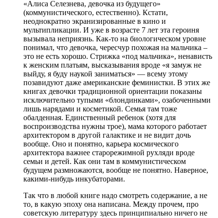
«Алиса Селезнева, девочка из будущего»
(коммунистического, естественно). Кстати,
неоднократно экранизированные в кино и
мультипликации. И уже в возрасте 7 лет эта героиня
вызывала неприязнь. Как-то на биологическом уровне
понимал, что девочка, чересчур похожая на мальчика –
это не есть хорошо. Стрижка «под мальчика», ненависть
к женским платьям, высказывания вроде «я замуж не
выйду, я буду наукой заниматься» — всему этому
позавидуют даже американские феминистки. В этих же
книгах девочки традиционной ориентации показаны
исключительно тупыми «блондинками», озабоченными
лишь нарядами и косметикой. Семья там тоже
обалденная. Единственный ребенок (хотя для
воспроизводства нужны трое), мама которого работает
архитектором в другой галактике и не видит дочь
вообще. Оно и понятно, карьера космического
архитектора важнее старорежимной рухляди вроде
семьи и детей. Как они там в коммунистическом
будущем размножаются, вообще не понятно. Наверное,
какими-нибудь инкубаторами.
Так что в любой книге надо смотреть содержание, а не
то, в какую эпоху она написана. Между прочем, про
советскую литературу здесь принципиально ничего не