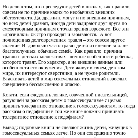
Но дело в том, что преследуют детей в школах, как правило,
совсем не по причине каких-то необычных внешних
обстоятельств. Да, дразнить могут и по внешним причинам,
но всех детей дразнят, иногда дети задирают друг друга по
смехотворным причинам с точки зрения взрослого. Все эти
«дразнилки» быстро проходят и забываются. А вот
полноценная долговременная травля – это совсем другое
явление. И довольно часто травят детей из внешне вполне
благополучных, обычных семей. Как правило, причина
травли в детских коллективах– личные особенности ребенка,
которого травят. Его характер, а не внешние данные или
особенности его окружения. Дети живут в своем, детском
мире, их интересуют сверстники, а не чужие родители.
Втаскивать детей в мир сексуальных отношений взрослых
совершенно бессмысленно и опасно.
Кстати, если следовать логике, озвученной писательницей,
ратующей за рассказы детям о гомосексуализме с целью
привить толерантное отношение к гомосексуалистам, то тогда
рассказы о педофилии в той же книге должны прививать
толерантное отношение к педофилам?
Вывод: подобные книги не сделают жизнь детей, живущих в
гомосексуальных семьях легче. Но они совершенно точно