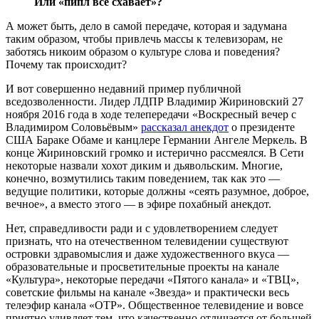
Или «пипл всё схавает»?
А может быть, дело в самой передаче, которая и задумана
таким образом, чтобы привлечь массы к телевизорам, не
заботясь никоим образом о культуре слова и поведения?
Почему так происходит?
И вот совершенно недавний пример публичной
вседозволенности. Лидер ЛДПР Владимир Жириновский 27
ноября 2016 года в ходе телепередачи «Воскресный вечер с
Владимиром Соловьёвым»
рассказал анекдот
о президенте
США Бараке Обаме и канцлере Германии Ангеле Меркель. В
конце Жириновский громко и истерично рассмеялся. В Сети
некоторые назвали хохот диким и дьявольским. Многие,
конечно, возмутились таким поведением, так как это —
ведущие политики, которые должны «сеять разумное, доброе,
вечное», а вместо этого — в эфире похабный анекдот.
Нет, справедливости ради и с удовлетворением следует
признать, что на отечественном телевидении существуют
островки здравомыслия и даже художественного вкуса —
образовательные и просветительные проекты на канале
«Культура», некоторые передачи «Пятого канала» и «ТВЦ»,
советские фильмы на канале «Звезда» и практически весь
телеэфир канала «ОТР». Общественное телевидение и вовсе
приятно удивляет тем, что качественно отличается от большей