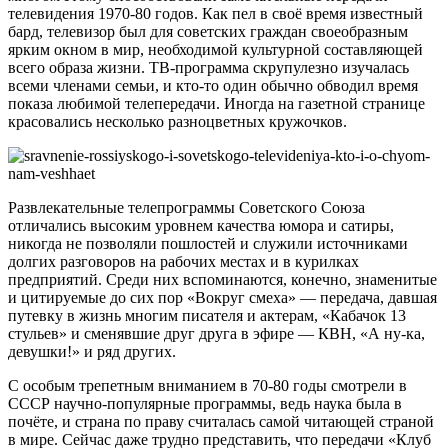
телевидения 1970-80 годов. Как пел в своё время известный
бард, телевизор был для советских граждан своеобразным
ярким окном в мир, необходимой культурной составляющей
всего образа жизни. ТВ-программа скрупулезно изучалась
всеми членами семьи, и кто-то один обычно обводил время
показа любимой телепередачи. Иногда на газетной странице
красовались несколько разноцветных кружочков.
Развлекательные телепрограммы Советского Союза
отличались высоким уровнем качества юмора и сатиры,
никогда не позволяли пошлостей и служили источниками
долгих разговоров на рабочих местах и в курилках
предприятий. Среди них вспоминаются, конечно, знаменитые
и цитируемые до сих пор «Вокруг смеха» — передача, давшая
путевку в жизнь многим писателя и актерам, «Кабачок 13
стульев» и сменявшие друг друга в эфире — КВН, «А ну-ка,
девушки!» и ряд других.
С особым трепетным вниманием в 70-80 годы смотрели в
СССР научно-популярные программы, ведь наука была в
почёте, и страна по праву считалась самой читающей страной
в мире. Сейчас даже трудно представить, что передачи «Клуб