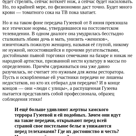
будет стрелять, сейчас воткнёт нож, а сейчас будет насиловать.
Но, по крайней мере, по физиономии даст точно. Будет много
крови — томатного сока на ТВ пока хватает.
Но и на таком фоне передача Гузеевой от 8 июня превзошла
все этические нормы, утвердившиеся на постсоветском
телевидении. В одном диалоге она умудрилась бесстыдно
сталкивать лбами дочь и мать, унизить «женихов»,
изничтожать пожилую женщину, называя её глупой, никому
не нужной, несостоявшейся и прочими ругательствами,
достойными пьяной торговки семечками на базаре и никак не
народной артистки, призванной нести культуру в массы по
определению. Причём сдерживаться она уже давно
разучилась, не считает это нужным для жены ресторатора.
Пусть и оскорбленные ей участники передачи не лишены
недостатков, но кто их отбирал для передачи? И в конце
концов — они «люди с улицы», а распущенная Гузеева
пытается представлять собой профессионала, образец
соблюдения этики!
И ещё больше удивляют жертвы хамского
террора Гузеевой и ей подобных. Зачем они идут
на такие передачи, открывают перед всей
страной свое постельное белье и унижаются
перед телехамами? Где их достоинство и честь?