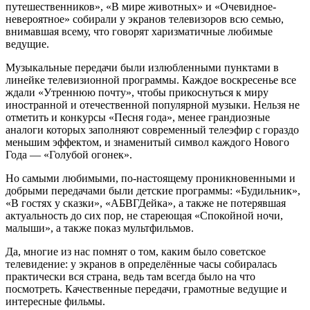
путешественников», «В мире животных» и «Очевидное-
невероятное» собирали у экранов телевизоров всю семью,
внимавшая всему, что говорят харизматичные любимые
ведущие.
Музыкальные передачи были излюбленными пунктами в
линейке телевизионной программы. Каждое воскресенье все
ждали «Утреннюю почту», чтобы прикоснуться к миру
иностранной и отечественной популярной музыки. Нельзя не
отметить и конкурсы «Песня года», менее грандиозные
аналоги которых заполняют современный телеэфир с гораздо
меньшим эффектом, и знаменитый символ каждого Нового
Года — «Голубой огонек».
Но самыми любимыми, по-настоящему проникновенными и
добрыми передачами были детские программы: «Будильник»,
«В гостях у сказки», «АБВГДейка», а также не потерявшая
актуальность до сих пор, не стареющая «Спокойной ночи,
малыши», а также показ мультфильмов.
Да, многие из нас помнят о том, каким было советское
телевидение: у экранов в определённые часы собиралась
практически вся страна, ведь там всегда было на что
посмотреть. Качественные передачи, грамотные ведущие и
интересные фильмы.