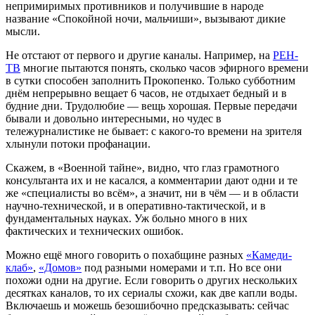
непримиримых противников и получившие в народе
название «Спокойной ночи, мальчиши», вызывают дикие
мысли.
Не отстают от первого и другие каналы. Например, на
РЕН-
ТВ
многие пытаются понять, сколько часов эфирного времени
в сутки способен заполнить Прокопенко. Только субботним
днём непрерывно вещает 6 часов, не отдыхает бедный и в
будние дни. Трудолюбие — вещь хорошая. Первые передачи
бывали и довольно интересными, но чудес в
тележурналистике не бывает: с какого-то времени на зрителя
хлынули потоки профанации.
Скажем, в «Военной тайне», видно, что глаз грамотного
консультанта их и не касался, а комментарии дают одни и те
же «специалисты во всём», а значит, ни в чём — и в области
научно-технической, и в оперативно-тактической, и в
фундаментальных науках. Уж больно много в них
фактических и технических ошибок.
Можно ещё много говорить о похабщине разных
«Камеди-
клаб»
,
«Домов»
под разными номерами и т.п. Но все они
похожи одни на другие. Если говорить о других нескольких
десятках каналов, то их сериалы схожи, как две капли воды.
Включаешь и можешь безошибочно предсказывать: сейчас