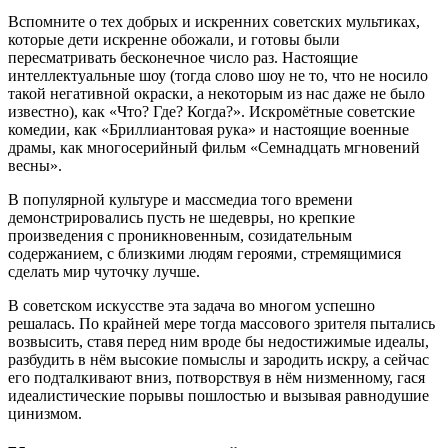
Вспомните о тех добрых и искренних советских мультиках,
которые дети искренне обожали, и готовы были
пересматривать бесконечное число раз. Настоящие
интеллектуальные шоу (тогда слово шоу не то, что не носило
такой негативной окраски, а некоторым из нас даже не было
известно), как «Что? Где? Когда?». Искромётные советские
комедии, как «Бриллиантовая рука» и настоящие военные
драмы, как многосерийный фильм «Семнадцать мгновений
весны».
В популярной культуре и массмедиа того времени
демонстрировались пусть не шедевры, но крепкие
произведения с проникновенным, созидательным
содержанием, с близкими людям героями, стремящимися
сделать мир чуточку лучше.
В советском искусстве эта задача во многом успешно
решалась. По крайней мере тогда массового зрителя пытались
возвысить, ставя перед ним вроде бы недостижимые идеалы,
разбудить в нём высокие помыслы и зародить искру, а сейчас
его подталкивают вниз, потворствуя в нём низменному, гася
идеалистические порывы пошлостью и вызывая равнодушие
цинизмом.