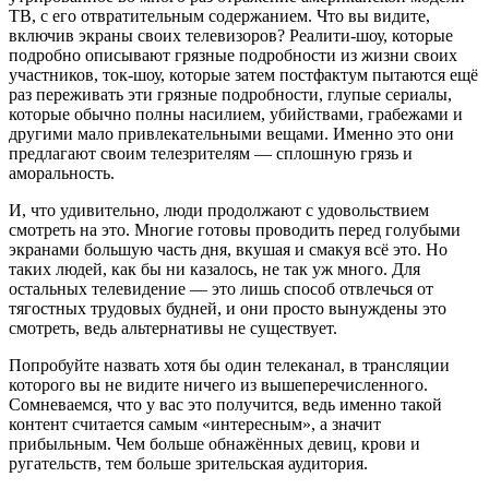
ТВ, с его отвратительным содержанием. Что вы видите,
включив экраны своих телевизоров? Реалити-шоу, которые
подробно описывают грязные подробности из жизни своих
участников, ток-шоу, которые затем постфактум пытаются ещё
раз переживать эти грязные подробности, глупые сериалы,
которые обычно полны насилием, убийствами, грабежами и
другими мало привлекательными вещами. Именно это они
предлагают своим телезрителям — сплошную грязь и
аморальность.
И, что удивительно, люди продолжают с удовольствием
смотреть на это. Многие готовы проводить перед голубыми
экранами большую часть дня, вкушая и смакуя всё это. Но
таких людей, как бы ни казалось, не так уж много. Для
остальных телевидение — это лишь способ отвлечься от
тягостных трудовых будней, и они просто вынуждены это
смотреть, ведь альтернативы не существует.
Попробуйте назвать хотя бы один телеканал, в трансляции
которого вы не видите ничего из вышеперечисленного.
Сомневаемся, что у вас это получится, ведь именно такой
контент считается самым «интересным», а значит
прибыльным. Чем больше обнажённых девиц, крови и
ругательств, тем больше зрительская аудитория.