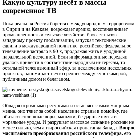
Какую культуру несёт в массы
современное ТВ
Пока реальная Россия борется с международным терроризмом
в Сирии и на Кавказе, возрождает армию, восстанавливает
промышленность и сельское хозяйство, бросает вызов
западному проекту глобализации, запуская тектонические
сдвиги в международной политике, российское федеральное
телевидение застряло в 90-х, продолжая жить в уродливой
параллельной вселенной. Если информационные передачи
удалось привести в соответствие народным интересам, то
остальной телевизионный эфир, за исключением нескольких
проектов, напоминает нечто среднее между кунсткамерой,
публичным домом и балаганом.
Обладая огромными ресурсами и оставаясь самым мощным
медиа, оно тянет за собой население страны в помойку, где
обитают сплошные воры, маньяки, бездарные шуты и
моральные уроды. И разрушает массовое сознание россиян не
менее сильно, чем антироссийская пропаганда Запада.
Вопрос
масштабного преобразования российского телеэфира, его