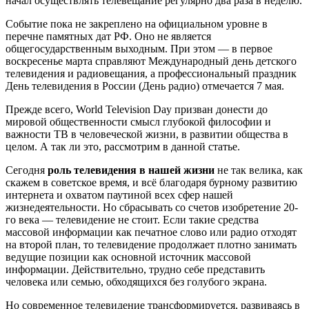
начал осуществлять телевещание регулярно два раза в неделю.
Событие пока не закреплено на официальном уровне в
перечне памятных дат РФ. Оно не является
общегосударственным выходным. При этом — в первое
воскресенье марта справляют Международный день детского
телевидения и радиовещания, а профессиональный праздник
День телевидения в России (День радио) отмечается 7 мая.
Прежде всего, World Television Day призван донести до
мировой общественности смысл глубокой философии и
важности ТВ в человеческой жизни, в развитии общества в
целом. А так ли это, рассмотрим в данной статье.
Сегодня
роль телевидения в нашей жизни
не так велика, как
скажем в советское время, и всё благодаря бурному развитию
интернета и охватом паутиной всех сфер нашей
жизнедеятельности. Но сбрасывать со счетов изобретение 20-
го века — телевидение не стоит. Если такие средства
массовой информации как печатное слово или радио отходят
на второй план, то телевидение продолжает плотно занимать
ведущие позиции как основной источник массовой
информации. Действительно, трудно себе представить
человека или семью, обходящихся без голубого экрана.
Но современное телевидение трансформируется, развиваясь в