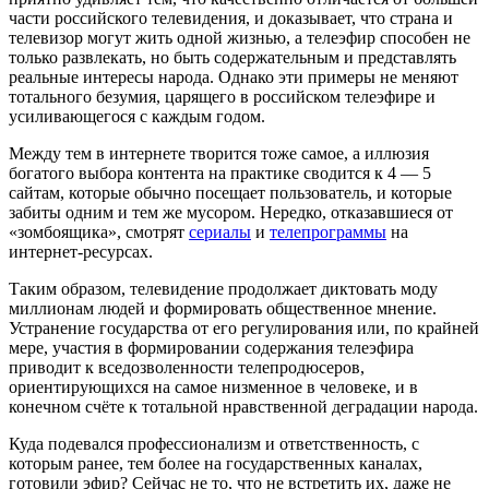
части российского телевидения, и доказывает, что страна и
телевизор могут жить одной жизнью, а телеэфир способен не
только развлекать, но быть содержательным и представлять
реальные интересы народа. Однако эти примеры не меняют
тотального безумия, царящего в российском телеэфире и
усиливающегося с каждым годом.
Между тем в интернете творится тоже самое, а иллюзия
богатого выбора контента на практике сводится к 4 — 5
сайтам, которые обычно посещает пользователь, и которые
забиты одним и тем же мусором. Нередко, отказавшиеся от
«зомбоящика», смотрят
сериалы
и
телепрограммы
на
интернет-ресурсах.
Таким образом, телевидение продолжает диктовать моду
миллионам людей и формировать общественное мнение.
Устранение государства от его регулирования или, по крайней
мере, участия в формировании содержания телеэфира
приводит к вседозволенности телепродюсеров,
ориентирующихся на самое низменное в человеке, и в
конечном счёте к тотальной нравственной деградации народа.
Куда подевался профессионализм и ответственность, с
которым ранее, тем более на государственных каналах,
готовили эфир? Сейчас не то, что не встретить их, даже не