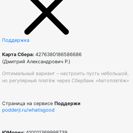
Поддержка
Карта Сбера:
4276380186586686
(Дмитрий Александрович Р.)
Оптимальный вариант – настроить пусть небольшой,
но регулярный платёж через Сбербанк «Автоплатёж»
Страница на сервисе
Поддержи
podderji.ru/whatisgood
ЮMoney:
410011369998739