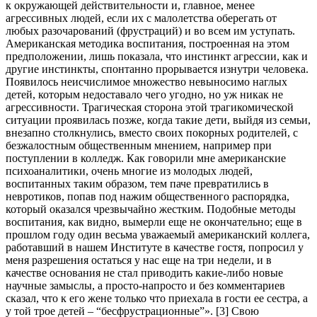
к окружающей действительности и, главное, менее
агрессивных людей, если их с малолетства оберегать от
любых разочарований (фрустраций) и во всем им уступать.
Американская методика воспитания, построенная на этом
предположении, лишь показала, что инстинкт агрессии, как и
другие инстинкты, спонтанно прорывается изнутри человека.
Появилось неисчислимое множество невыносимо наглых
детей, которым недоставало чего угодно, но уж никак не
агрессивности. Трагическая сторона этой трагикомической
ситуации проявилась позже, когда такие дети, выйдя из семьи,
внезапно столкнулись, вместо своих покорных родителей, с
безжалостным общественным мнением, например при
поступлении в колледж. Как говорили мне американские
психоаналитики, очень многие из молодых людей,
воспитанных таким образом, тем паче превратились в
невротиков, попав под нажим общественного распорядка,
который оказался чрезвычайно жестким. Подобные методы
воспитания, как видно, вымерли еще не окончательно; еще в
прошлом году один весьма уважаемый американский коллега,
работавший в нашем Институте в качестве гостя, попросил у
меня разрешения остаться у нас еще на три недели, и в
качестве основания не стал приводить какие-либо новые
научные замыслы, а просто-напросто и без комментариев
сказал, что к его жене только что приехала в гости ее сестра, а
у той трое детей – “бесфрустрационные”». [3] Свою