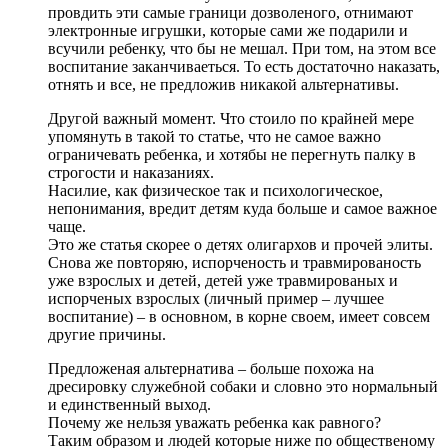
провдить эти самые граници дозволеного, отнимают
электронные игрушки, которые сами же подарили и
всучили ребенку, что бы не мешал. При том, на этом все
воспитание заканчиваеться. То есть достаточно наказать,
отнять и все, не предложив никакой альтернативы.
Другой важный момент. Что стоило по крайней мере
упомянуть в такой то статье, что не самое важно
ограничевать ребенка, и хотябы не перегнуть палку в
строгости и наказаниях.
Насилие, как физическое так и психологическое,
непонимания, вредит детям куда больше и самое важное
чаще.
Это же статья скорее о детях олигархов и прочей элиты.
Снова же повторяю, испорченость и травмированость
уже взрослых и детей, детей уже травмированых и
испорченых взрослых (личный пример – лучшее
воспитание) – в основном, в корне своем, имеет совсем
другие причины.
Предложеная альтернатива – больше похожа на
дресировку служебной собаки и словно это нормальный
и единственный выход.
Почему же нельзя уважать ребенка как равного?
Таким образом и людей которые ниже по общественому