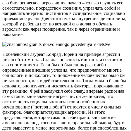
его биологическое, агрессивное начало – только научить его
самостоятельно, посредством сознания, управлять собой и
направлять энергию инстинктов в созидательное, социально
приемлемое русло. Для этого нужна внутренняя дисциплина,
которой у ребенка нет, но которой его должно обучить
взрослым как через поощрение, так и через ограничение и
наказание.
Нобелевский лауреат Конрад Лоренц на примере агрессии
писал об этом так: «Главная опасность инстинкта состоит в
его спонтанности. Если бы он был лишь реакцией на
определенные внешние условия, что предполагают многие
социологи и психологи, то положение человечества было бы
не так опасно, как в действительности. Тогда можно было бы
основательно изучить и исключить факторы, порождающие
эту реакцию. Фрейд заслужил себе славу, впервые распознав
самостоятельное значение агрессии; он же показал, что
остаточность социальных контактов и особенно их
исчезновение (“потеря любви”) относятся к числу сильных
факторов, благоприятствующих агрессии. Из этого
представления, которое само по себе правильно, многие
американские педагоги сделали неправильный вывод, будто
дети вырастут в менее невротичных, более приспособленных