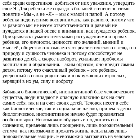
себя среди сверстников, добиться от них уважения, утвердить
свое Я. Для ребенка же гораздо в большей степени значимо
понятие «Мы», а не «Я» – мы с мамой и папой. А потому
ребенка недопустимо воспринимать, как равного, потому что
за равного мы не несем ответственности и равный не
нуждается в нашей опеке и внимании, как нуждается ребенок.
Прикрываясь гуманистическими рассуждениями о правах
ребенка, его личности, ценности его желаний, мнений и
мыслей, общество отказывается от реалистического взгляда на
природу и сущность человека и потому способствует не
развитию детей, а скорее наоборот, усиливает проблемы
воспитания и образования. Таким образом, оно вредит самим
детям, потому что счастливый ребенок – это ребенок,
уверенный в своих родителях и в окружающих взрослых,
верящий в их ум, силу и доброту.
Забывая о биологической, инстинктивной базе человеческого
существа, люди впадают в опасную иллюзию как на счёт
самих себя, так и на счет своих детей. Человек несет в себе
как биологическое, так и социальное начало, причем в детях
биологическое, инстинктивное начало будет проявляться
особенно ярко. Невозможно обуздать и подчинить его
сознанию, применяя лишь поощрение, лишь положительный
стимул, как невозможно прожить жизнь, испытывая лишь
положительные эмоции. Невозможно вытравить из человека