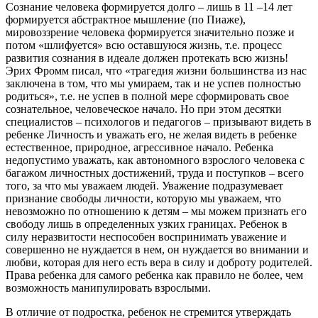
Сознание человека формируется долго – лишь в 11 –14 лет
формируется абстрактное мышление (по Пиаже),
мировоззрение человека формируется значительно позже и
потом «шлифуется» всю оставшуюся жизнь, т.е. процесс
развития сознания в идеале должен протекать всю жизнь!
Эрих Фромм писал, что «трагедия жизни большинства из нас
заключена в том, что мы умираем, так и не успев полностью
родиться», т.е. не успев в полной мере сформировать свое
сознательное, человеческое начало. Но при этом десятки
специалистов – психологов и педагогов – призывают видеть в
ребенке Личность и уважать его, не желая видеть в ребенке
естественное, природное, агрессивное начало. Ребенка
недопустимо уважать, как автономного взрослого человека с
багажом личностных достижений, труда и поступков – всего
того, за что мы уважаем людей. Уважение подразумевает
признание свободы личности, которую мы уважаем, что
невозможно по отношению к детям – мы можем признать его
свободу лишь в определенных узких границах. Ребенок в
силу неразвитости неспособен воспринимать уважение и
совершенно не нуждается в нем, он нуждается во внимании и
любви, которая для него есть вера в силу и доброту родителей.
Права ребенка для самого ребенка как правило не более, чем
возможность манипулировать взрослыми.
В отличие от подростка, ребенок не стремится утверждать