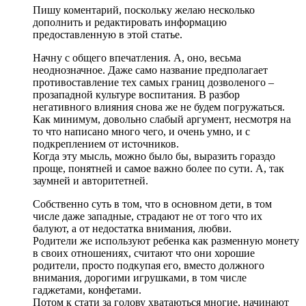
Пишу коментарий, поскольку желаю несколько
дополнить и редактировать информацию
предоставленную в этой статье.
Начну с общего впечатления. А, оно, весьма
неоднозначное. Даже само название предполагает
противоставление тех самых границ дозволеного –
прозападной культуре воспитания. В разбор
негативного влияния снова же не будем погружаться.
Как минимум, довольно слабый аргумент, несмотря на
то что написано много чего, и очень умно, и с
подкреплением от источников.
Когда эту мысль, можно было бы, выразить гораздо
проще, понятней и самое важно более по сути. А, так
заумней и авторитетней.
Собственно суть в том, что в основном дети, в том
числе даже западные, страдают не от того что их
балуют, а от недостатка внимания, любви.
Родители же используют ребенка как разменную монету
в своих отношениях, считают что они хорошие
родители, просто подкупая его, вместо должного
внимания, дорогими игрушками, в том числе
гаджетами, конфетами.
Потом к стати за голову хватаються многие, начинают