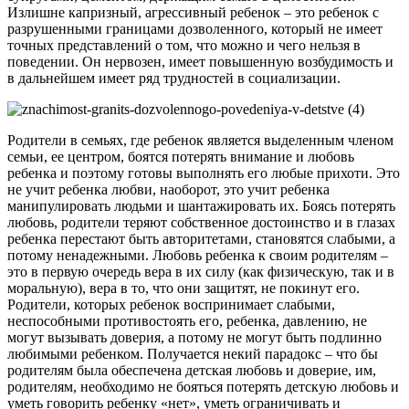
Излишне капризный, агрессивный ребенок – это ребенок с
разрушенными границами дозволенного, который не имеет
точных представлений о том, что можно и чего нельзя в
поведении. Он нервозен, имеет повышенную возбудимость и
в дальнейшем имеет ряд трудностей в социализации.
Родители в семьях, где ребенок является выделенным членом
семьи, ее центром, боятся потерять внимание и любовь
ребенка и поэтому готовы выполнять его любые прихоти. Это
не учит ребенка любви, наоборот, это учит ребенка
манипулировать людьми и шантажировать их. Боясь потерять
любовь, родители теряют собственное достоинство и в глазах
ребенка перестают быть авторитетами, становятся слабыми, а
потому ненадежными. Любовь ребенка к своим родителям –
это в первую очередь вера в их силу (как физическую, так и в
моральную), вера в то, что они защитят, не покинут его.
Родители, которых ребенок воспринимает слабыми,
неспособными противостоять его, ребенка, давлению, не
могут вызывать доверия, а потому не могут быть подлинно
любимыми ребенком. Получается некий парадокс – что бы
родителям была обеспечена детская любовь и доверие, им,
родителям, необходимо не бояться потерять детскую любовь и
уметь говорить ребенку «нет», уметь ограничивать и