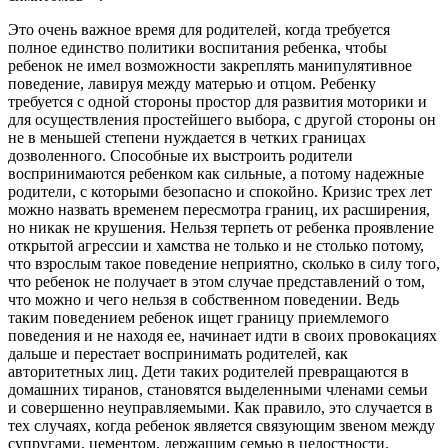
Это очень важное время для родителей, когда требуется
полное единство политики воспитания ребенка, чтобы
ребенок не имел возможности закреплять манипулятивное
поведение, лавируя между матерью и отцом. Ребенку
требуется с одной стороны простор для развития моторики и
для осуществления простейшего выбора, с другой стороны он
не в меньшей степени нуждается в четких границах
дозволенного. Способные их выстроить родители
воспринимаются ребенком как сильные, а потому надежные
родители, с которыми безопасно и спокойно. Кризис трех лет
можно назвать временем пересмотра границ, их расширения,
но никак не крушения. Нельзя терпеть от ребенка проявление
открытой агрессии и хамства не только и не столько потому,
что взрослым такое поведение неприятно, сколько в силу того,
что ребенок не получает в этом случае представлений о том,
что можно и чего нельзя в собственном поведении. Ведь
таким поведением ребенок ищет границу приемлемого
поведения и не находя ее, начинает идти в своих провокациях
дальше и перестает воспринимать родителей, как
авторитетных лиц. Дети таких родителей превращаются в
домашних тиранов, становятся выделенными членами семьи
и совершенно неуправляемыми. Как правило, это случается в
тех случаях, когда ребенок является связующим звеном между
супругами, цементом, держащим семью в целостности.