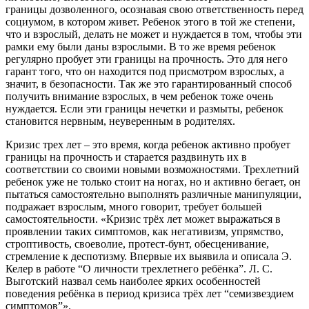
границы дозволенного, осознавая свою ответственность перед
социумом, в котором живет. Ребенок этого в той же степени,
что и взрослый, делать не может и нуждается в том, чтобы эти
рамки ему были даны взрослыми. В то же время ребенок
регулярно пробует эти границы на прочность. Это для него
гарант того, что он находится под присмотром взрослых, а
значит, в безопасности. Так же это гарантированный способ
получить внимание взрослых, в чем ребенок тоже очень
нуждается. Если эти границы нечетки и размыты, ребенок
становится нервным, неуверенным в родителях.
Кризис трех лет – это время, когда ребенок активно пробует
границы на прочность и старается раздвинуть их в
соответствии со своими новыми возможностями. Трехлетний
ребенок уже не только стоит на ногах, но и активно бегает, он
пытаться самостоятельно выполнять различные манипуляции,
подражает взрослым, много говорит, требует большей
самостоятельности. «Кризис трёх лет может выражаться в
проявлении таких симптомов, как негативизм, упрямство,
строптивость, своеволие, протест-бунт, обесценивание,
стремление к деспотизму. Впервые их выявила и описала Э.
Келер в работе “О личности трехлетнего ребёнка”. Л. С.
Выготский назвал семь наиболее ярких особенностей
поведения ребёнка в период кризиса трёх лет “семизвездием
симптомов”».