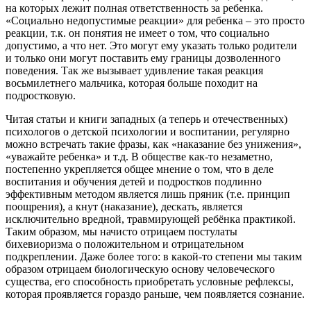
на которых лежит полная ответственность за ребенка.
«Социально недопустимые реакции» для ребенка – это просто
реакции, т.к. он понятия не имеет о том, что социально
допустимо, а что нет. Это могут ему указать только родители
и только они могут поставить ему границы дозволенного
поведения. Так же вызывает удивление такая реакция
восьмилетнего мальчика, которая больше походит на
подростковую.
Читая статьи и книги западных (а теперь и отечественных)
психологов о детской психологии и воспитании, регулярно
можно встречать такие фразы, как «наказание без унижения»,
«уважайте ребенка» и т.д. В обществе как-то незаметно,
постепенно укрепляется общее мнение о том, что в деле
воспитания и обучения детей и подростков подлинно
эффективным методом является лишь пряник (т.е. принцип
поощрения), а кнут (наказание), дескать, является
исключительно вредной, травмирующей ребёнка практикой.
Таким образом, мы начисто отрицаем постулаты
бихевиоризма о положительном и отрицательном
подкреплении. Даже более того: в какой-то степени мы таким
образом отрицаем биологическую основу человеческого
существа, его способность приобретать условные рефлексы,
которая проявляется гораздо раньше, чем появляется сознание.