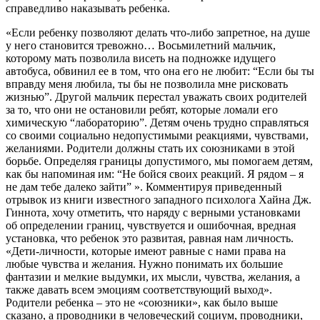
справедливо наказывать ребенка.
«Если ребенку позволяют делать что-либо запретное, на душе
у него становится тревожно… Восьмилетний мальчик,
которому мать позволила висеть на подножке идущего
автобуса, обвинил ее в том, что она его не любит: “Если бы ты
вправду меня любила, ты бы не позволила мне рисковать
жизнью”. Другой мальчик перестал уважать своих родителей
за то, что они не остановили ребят, которые ломали его
химическую “лабораторию”. Детям очень трудно справляться
со своими социально недопустимыми реакциями, чувствами,
желаниями. Родители должны стать их союзниками в этой
борьбе. Определяя границы допустимого, мы помогаем детям,
как бы напоминая им: “Не бойся своих реакций. Я рядом – я
не дам тебе далеко зайти” ». Комментируя приведенный
отрывок из книги известного западного психолога Хайна Дж.
Гиннота, хочу отметить, что наряду с верными установками
об определении границ, чувствуется и ошибочная, вредная
установка, что ребенок это развитая, равная нам личность.
«Дети-личности, которые имеют равные с нами права на
любые чувства и желания. Нужно понимать их большие
фантазии и мелкие выдумки, их мысли, чувства, желания, а
также давать всем эмоциям соответствующий выход».
Родители ребенка – это не «союзники», как было выше
сказано, а проводники в человеческий социум, проводники,