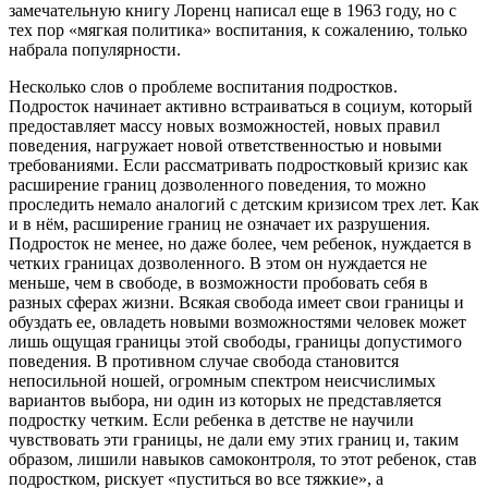
замечательную книгу Лоренц написал еще в 1963 году, но с
тех пор «мягкая политика» воспитания, к сожалению, только
набрала популярности.
Несколько слов о проблеме воспитания подростков.
Подросток начинает активно встраиваться в социум, который
предоставляет массу новых возможностей, новых правил
поведения, нагружает новой ответственностью и новыми
требованиями. Если рассматривать подростковый кризис как
расширение границ дозволенного поведения, то можно
проследить немало аналогий с детским кризисом трех лет. Как
и в нём, расширение границ не означает их разрушения.
Подросток не менее, но даже более, чем ребенок, нуждается в
четких границах дозволенного. В этом он нуждается не
меньше, чем в свободе, в возможности пробовать себя в
разных сферах жизни. Всякая свобода имеет свои границы и
обуздать ее, овладеть новыми возможностями человек может
лишь ощущая границы этой свободы, границы допустимого
поведения. В противном случае свобода становится
непосильной ношей, огромным спектром неисчислимых
вариантов выбора, ни один из которых не представляется
подростку четким. Если ребенка в детстве не научили
чувствовать эти границы, не дали ему этих границ и, таким
образом, лишили навыков самоконтроля, то этот ребенок, став
подростком, рискует «пуститься во все тяжкие», а