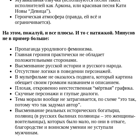
исполнителей как Аркона, или красивая песня Кати
Новы “Девица”).
Героическая атмосфера (правда, ей всё и
ограничивается).
На этом, пожалуй, и все плюсы. И то с натяжкой. Минусов
не в пример больше:
Пропаганда уродливого феминизма.
Главная героиня практически не обладает
положительными сторонами.
Высмеивание русской истории и русского народа.
Отсутствие логики в поведении персонажей.
В мультфильме не оказалось подвига, который картина
обещает своим громким названием и описанием.
Плохая, откровенно неестественная “мёртвая” графика.
Скучные персонажи и глупые диалоги.
Тема морали вообще не затрагивается, по схеме “это так,
потому что так задумал автор”.
Высмеивание реальных исторических богатырш,
поляниц (в русских былинах поляницы – это женщины-
воительницы), которых было мало, но они в отваге,
благородстве и воинском умении не уступали
мужчинам.