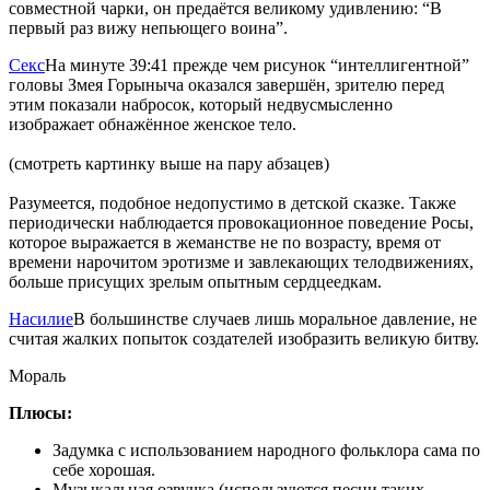
совместной чарки, он предаётся великому удивлению: “В
первый раз вижу непьющего воина”.
Секс
На минуте 39:41 прежде чем рисунок “интеллигентной”
головы Змея Горыныча оказался завершён, зрителю перед
этим показали набросок, который недвусмысленно
изображает обнажённое женское тело.
(смотреть картинку выше на пару абзацев)
Разумеется, подобное недопустимо в детской сказке. Также
периодически наблюдается провокационное поведение Росы,
которое выражается в жеманстве не по возрасту, время от
времени нарочитом эротизме и завлекающих телодвижениях,
больше присущих зрелым опытным сердцеедкам.
Насилие
В большинстве случаев лишь моральное давление, не
считая жалких попыток создателей изобразить великую битву.
Мораль
Плюсы:
Задумка с использованием народного фольклора сама по
себе хорошая.
Музыкальная озвучка (используются песни таких