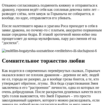
Отважно согласившись подменить княжну и отправиться к
дракону, героиня ведёт себя как сопливая девочка пяти лет –
разводит слёзы, хотя замуж за Горыныча не собирается, и
вообще, по идее, отправляется его убивать.
После налетевшего мрака и урагана Роса приходит в себя в
замке дракона, но почему-то с платьем, аккуратно порванным
выше середины бедра. В этакой эротичной мини-юбке она
прощеголяет до конца мультфильма, пару раз сменив её на
“доспехи”.
Сомнительное торжество любви
Как водится в современных перевёрнутых сказках, Горыныч
оказался вовсе не плохим драконом – деревни не жёг, людей
не ел, города не разорял, да и вообще грозы боится, а те, кто
утверждает обратное, лгуны. Вся беда существования Змея
заключена в его “растроении” личности, одна из которых не
очень добродушная. После раскрытия душевных качеств всех
трёх голов выясняется, что Змей Горыныч – это просто
заколдованный царевич, которого можно расколдовать, если
девица по доброй воле согласится выйти за него замуж.