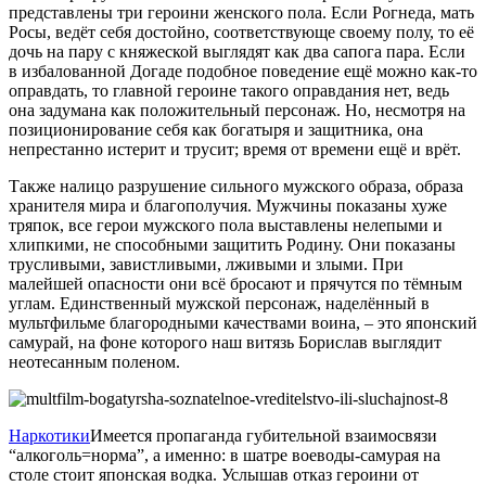
представлены три героини женского пола. Если Рогнеда, мать
Росы, ведёт себя достойно, соответствующе своему полу, то её
дочь на пару с княжеской выглядят как два сапога пара. Если
в избалованной Догаде подобное поведение ещё можно как-то
оправдать, то главной героине такого оправдания нет, ведь
она задумана как положительный персонаж. Но, несмотря на
позиционирование себя как богатыря и защитника, она
непрестанно истерит и трусит; время от времени ещё и врёт.
Также налицо разрушение сильного мужского образа, образа
хранителя мира и благополучия. Мужчины показаны хуже
тряпок, все герои мужского пола выставлены нелепыми и
хлипкими, не способными защитить Родину. Они показаны
трусливыми, завистливыми, лживыми и злыми. При
малейшей опасности они всё бросают и прячутся по тёмным
углам. Единственный мужской персонаж, наделённый в
мультфильме благородными качествами воина, – это японский
самурай, на фоне которого наш витязь Борислав выглядит
неотесанным поленом.
Наркотики
Имеется пропаганда губительной взаимосвязи
“алкоголь=норма”, а именно: в шатре воеводы-самурая на
столе стоит японская водка. Услышав отказ героини от