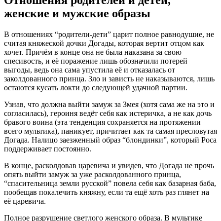
женские и мужские образы
В отношениях “родители-дети” царит полное равнодушие, не
считая княжеской дочки Догады, которая вертит отцом как
хочет. Причём в конце она не была наказана за свою
спесивость, и её поражение лишь обозначили потерей
выгоды, ведь она сама упустила её и отказалась от
заколдованного принца. Зло и зависть не наказываются, лишь
остаются кусать локти до следующей удачной партии.
Узнав, что должна выйти замуж за Змея (хотя сама же на это и
согласилась), героиня ведёт себя как истеричка, а не как дочь
бравого воина (эта тенденция сохраняется на протяжении
всего мультика), паникует, причитает как та самая пресловутая
Догада. Налицо заезженный образ “блондинки”, который Роса
поддерживает постоянно.
В конце, расколдовав царевича и увидев, что Догада не прочь
опять выйти замуж за уже расколдованного принца,
“спасительница земли русской” повела себя как базарная баба,
пообещав покалечить княжну, если та ещё хоть раз глянет на
её царевича.
Полное разрушение светлого женского образа. В мультике