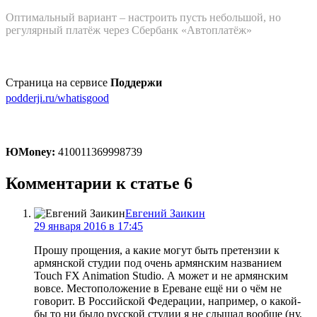
Оптимальный вариант – настроить пусть небольшой, но
регулярный платёж через Сбербанк «Автоплатёж»
Страница на сервисе
Поддержи
podderji.ru/whatisgood
ЮMoney:
410011369998739
Комментарии к статье
6
Евгений Заикин
29 января 2016 в 17:45
Прошу прощения, а какие могут быть претензии к
армянской студии под очень армянским названием
Touch FX Animation Studio. А может и не армянским
вовсе. Местоположение в Ереване ещё ни о чём не
говорит. В Российской Федерации, например, о какой-
бы то ни было русской студии я не слышал вообще (ну,