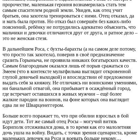
пророчестве, маленькая героиня вознамерилась стать тем
самым спасителем родной земли. Увидев, как отец учит
братьев, она захотела тренироваться с ними. Отец отказал, да
и мать была против. Но отказ был совершён без каких-либо
пояснений, ребёнку не потрудились адекватно объяснить, что
мальчики и девочки отличаются друг от друга, и ратное дело –
это не женская стезя.
В дальнейшем Роса, с бухты-барахты (а на самом деле потому,
что просто так захотела), поверив в своё предназначение
сразить Горыныча, не проявила никаких богатырских качеств.
Самым благородным оказался лишь её порыв сражаться со
Змеем (что в контексте мультфильма выглядит откровенной
глупой девичьей выходкой) и впоследствии её предложение
выдать себя за княжну. Не отличаясь ни воинскими умениями,
ни банальной отвагой, она прибывает в осаждённый город,
где встречает оставшихся в живых мужчин – ещё более
жалкие пародии на воинов, на фоне которых она выглядит
едва ли не Шварценеггером.
Больше всего поражает то, что при обилии взрослых в бой
идут дети. Тот же самый отец Росы – могучий витязь
Бориполк отсиживался дома, в то время как его малолетняя
дочь ушла на войну. Видать, с точки зрения сценариста, кроме
маленьких девочек на Руси и воевать больше некому…