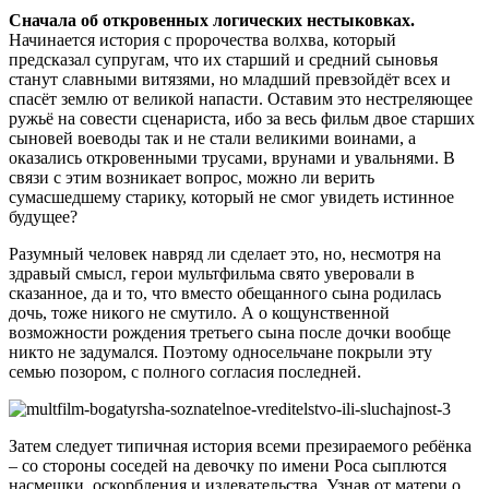
Сначала об откровенных логических нестыковках.
Начинается история с пророчества волхва, который
предсказал супругам, что их старший и средний сыновья
станут славными витязями, но младший превзойдёт всех и
спасёт землю от великой напасти. Оставим это нестреляющее
ружьё на совести сценариста, ибо за весь фильм двое старших
сыновей воеводы так и не стали великими воинами, а
оказались откровенными трусами, врунами и увальнями. В
связи с этим возникает вопрос, можно ли верить
сумасшедшему старику, который не смог увидеть истинное
будущее?
Разумный человек навряд ли сделает это, но, несмотря на
здравый смысл, герои мультфильма свято уверовали в
сказанное, да и то, что вместо обещанного сына родилась
дочь, тоже никого не смутило. А о кощунственной
возможности рождения третьего сына после дочки вообще
никто не задумался. Поэтому односельчане покрыли эту
семью позором, с полного согласия последней.
Затем следует типичная история всеми презираемого ребёнка
– со стороны соседей на девочку по имени Роса сыплются
насмешки, оскорбления и издевательства. Узнав от матери о