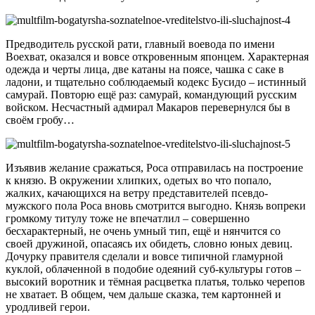
Предводитель русской рати, главный воевода по имени
Воехват, оказался и вовсе откровенным японцем. Характерная
одежда и черты лица, две катаны на поясе, чашка с саке в
ладони, и тщательно соблюдаемый кодекс Бусидо – истинный
самурай. Повторю ещё раз: самурай, командующий русским
войском. Несчастный адмирал Макаров перевернулся бы в
своём гробу…
Изъявив желание сражаться, Роса отправилась на построение
к князю. В окружении хлипких, одетых во что попало,
жалких, качающихся на ветру представителей псевдо-
мужского пола Роса вновь смотрится выгодно. Князь вопреки
громкому титулу тоже не впечатлил – совершенно
бесхарактерный, не очень умный тип, ещё и нянчится со
своей дружиной, опасаясь их обидеть, словно юных девиц.
Дочурку правителя сделали и вовсе типичной гламурной
куклой, облаченной в подобие одеяний суб-культуры готов –
высокий воротник и тёмная расцветка платья, только черепов
не хватает. В общем, чем дальше сказка, тем картонней и
уродливей герои.