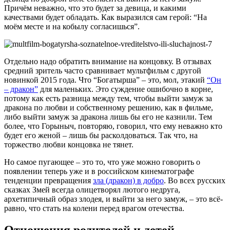
Причём неважно, что это будет за девица, и какими
качествами будет обладать. Как выразился сам герой: “На
моём месте и на кобылу согласишься”.
Отдельно надо обратить внимание на концовку. В отзывах
средний зритель часто сравнивает мультфильм с другой
новинкой 2015 года. Что “Богатырша” – это, мол, этакий
“Он
– дракон”
для маленьких. Это суждение ошибочно в корне,
потому как есть разница между тем, чтобы выйти замуж за
дракона по любви и собственному решению, как в фильме,
либо выйти замуж за дракона лишь бы его не казнили. Тем
более, что Горыныч, повторяю, говорил, что ему неважно кто
будет его женой – лишь бы расколдоваться. Так что, на
торжество любви концовка не тянет.
Но самое пугающее – это то, что уже можно говорить о
появлении теперь уже и в российском кинематографе
тенденции превращения
зла (дракон) в добро
. Во всех русских
сказках Змей всегда олицетворял лютого недруга,
архетипичный образ злодея, и выйти за него замуж, – это всё-
равно, что стать на колени перед врагом отечества.
Отношения родителей и детей,