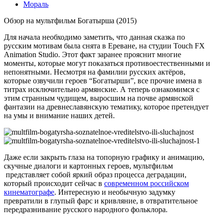
Мораль
Обзор на мультфильм Богатырша (2015)
Для начала необходимо заметить, что данная сказка по
русским мотивам была снята в Ереване, на студии Touch FX
Animation Studio. Этот факт заранее прояснит многие
моменты, которые могут показаться противоестественными и
непонятными. Несмотря на фамилии русских актёров,
которые озвучили героев “Богатырши”, все прочие имена в
титрах исключительно армянские. А теперь ознакомимся с
этим странным чудищем, выросшим на почве армянской
фантазии на древнеславянскую тематику, которое претендует
на умы и внимание наших детей.
Даже если закрыть глаза на топорную графику и анимацию,
скучные диалоги и картонных героев, мультфильм
представляет собой яркий образ процесса деградации,
который происходит сейчас в
современном российском
кинематографе
. Интересную и необычную задумку
превратили в глупый фарс и кривляние, в отвратительное
передразнивание русского народного фольклора.