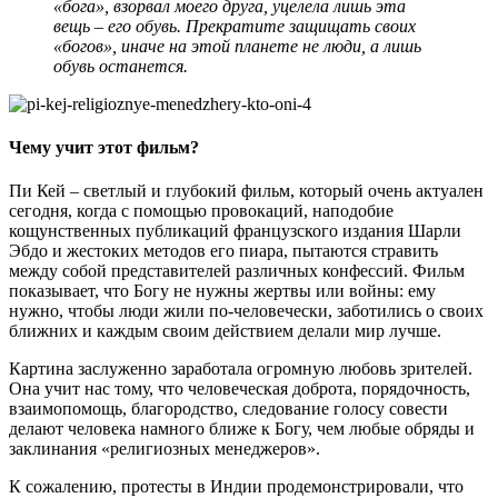
«бога», взорвал моего друга, уцелела лишь эта
вещь – его обувь. Прекратите защищать своих
«богов», иначе на этой планете не люди, а лишь
обувь останется.
Чему учит этот фильм?
Пи Кей – светлый и глубокий фильм, который очень актуален
сегодня, когда с помощью провокаций, наподобие
кощунственных публикаций французского издания Шарли
Эбдо и жестоких методов его пиара, пытаются стравить
между собой представителей различных конфессий. Фильм
показывает, что Богу не нужны жертвы или войны: ему
нужно, чтобы люди жили по-человечески, заботились о своих
ближних и каждым своим действием делали мир лучше.
Картина заслуженно заработала огромную любовь зрителей.
Она учит нас тому, что человеческая доброта, порядочность,
взаимопомощь, благородство, следование голосу совести
делают человека намного ближе к Богу, чем любые обряды и
заклинания «религиозных менеджеров».
К сожалению, протесты в Индии продемонстрировали, что