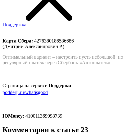
Поддержка
Карта Сбера:
4276380186586686
(Дмитрий Александрович Р.)
Оптимальный вариант – настроить пусть небольшой, но
регулярный платёж через Сбербанк «Автоплатёж»
Страница на сервисе
Поддержи
podderji.ru/whatisgood
ЮMoney:
410011369998739
Комментарии к статье
23