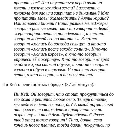
просить вас? Или опуститься перед вами на
колени и коснуться лбом земли? Зазвенеть в
колокола для вас или закричать в динамики? Мне
прочитать главы бхагавадгиты? Аяты корана?
Или заповеди библии? Ваши разные менеджеры
говорили разные слова: кто-то говорит «сделай
жертвоприношение в понедельник», а кто-то
говорит «сделай его во вторник». Кто-то
говорит «молись до восхода солнца», а кто-то
говорит «молись после захода солнца». Кто-то
говорит «молись корове», а кто-то говорит
«принеси её в жертву». Кто-то говорит «перед
входом в храм снимай обувь», а кто-то говорит
«заходи в обуви в церковь». Из них кто говорит
верно, а кто неверно, – я не могу понять.
Пи Кей о религиозных обрядах (87-ая минута):
Пи Кей: Он говорит, что стоит прокрутиться до
его дома и решится любое дело. Теперь ответь,
мы ведь все дети господа, да? А какой нормальный
отец скажет своим детям прокрутиться по
асфальту – и твоё дело будет сделано? Разве
твой отец такое говорит? Типа, дочка, если
хочешь новое платье, тогда давай, покрутись по