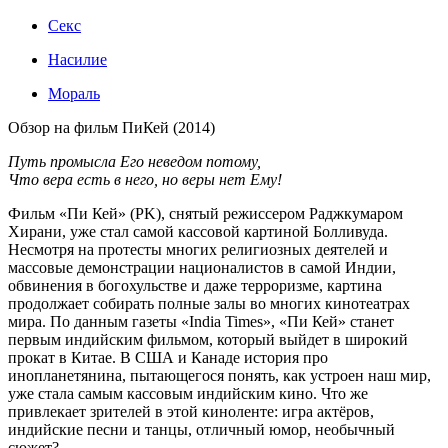
Секс
Насилие
Мораль
Обзор на фильм ПиКей (2014)
Путь промысла Его неведом потому,
Что вера есть в него, но веры нет Ему!
Фильм «Пи Кей» (PK), снятый режиссером Раджкумаром
Хирани, уже стал самой кассовой картиной Болливуда.
Несмотря на протесты многих религиозных деятелей и
массовые демонстрации националистов в самой Индии,
обвинения в богохульстве и даже терроризме, картина
продолжает собирать полные залы во многих кинотеатрах
мира. По данным газеты «India Times», «Пи Кей» станет
первым индийским фильмом, который выйдет в широкий
прокат в Китае. В США и Канаде история про
инопланетянина, пытающегося понять, как устроен наш мир,
уже стала самым кассовым индийским кино. Что же
привлекает зрителей в этой киноленте: игра актёров,
индийские песни и танцы, отличный юмор, необычный
сюжет?