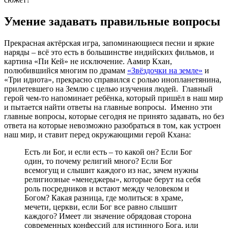
Умение задавать правильные вопросы
Прекрасная актёрская игра, запоминающиеся песни и яркие
наряды – всё это есть в большинстве индийских фильмов, и
картина «Пи Кей» не исключение. Аамир Кхан,
полюбившийся многим по драмам
«Звёздочки на земле»
и
«Три идиота», прекрасно справился с ролью инопланетянина,
прилетевшего на Землю с целью изучения людей. Главный
герой чем-то напоминает ребёнка, который пришёл в наш мир
и пытается найти ответы на главные вопросы. Именно эти
главные вопросы, которые сегодня не принято задавать, но без
ответа на которые невозможно разобраться в том, как устроен
наш мир, и ставит перед окружающими герой Кхана:
Есть ли Бог, и если есть – то какой он? Если Бог
один, то почему религий много? Если Бог
всемогущ и слышит каждого из нас, зачем нужны
религиозные «менеджеры», которые берут на себя
роль посредников и встают между человеком и
Богом? Какая разница, где молиться: в храме,
мечети, церкви, если Бог все равно слышит
каждого? Имеет ли значение обрядовая сторона
современных конфессий для истинного Бога, или