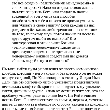
это всё создано «религиозными менеджерами» в
своих интересах? Надо ли отдавать свою жизнь,
пытаясь защитить Бога, или создатель нашей
вселенной и всего мира сам способен
позаботиться о себе и никого не просил умирать
или убивать в свою защиту? Если каждый из нас
рождается без каких-либо «религиозных отметин»
на теле, то почему люди потом начинают воевать
друг с другом якобы во имя Бога? Кто
заинтересован в этой войне: Бог или
«религиозные менеджеры»? Какие цели
преследуют современные «религиозные
менеджеры»? Какими средствами им удаётся
сбивать людей с пути истинного?
Пытаясь найти пульт управления от своего космического
корабля, который у него украли и без которого он не может
вернуться домой, Пи Кей попадает в столицу Индии Нью
Дели, где относительно мирно уживаются представители
нескольких конфессий: христиане, индуисты, мусульмане,
сикхи, джайны и другие. Узнав от местных жителей, что его
проблему «может решить только Бог», Пи Кей начинает
искать Бога. Он путешествует по храмам, церквям, мечетям,
пытается вникнуть в обрядовую сторону каждой из конфессий
и понять, где же всё-таки прячется этот Бог, о котором все