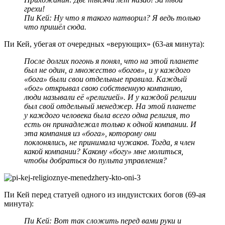
грехи!
Пи Кей: Ну что я такого натворил? Я ведь только
что пришёл сюда.
Пи Кей, убегая от очередных «верующих» (63-ая минута):
После долгих погонь я понял, что на этой планете
был не один, а множество «богов», и у каждого
«бога» были свои отдельные правила. Каждый
«бог» открывал свою собственную компанию,
люди называли её «религией». И у каждой религии
был свой отдельный менеджер. На этой планете
у каждого человека была всего одна религия, то
есть он принадлежал только к одной компании. И
эта компания из «бога», которому они
поклонялись, не принимала чужаков. Тогда, я член
какой компании? Какому «богу» мне молиться,
чтобы добраться до пульта управления?
Пи Кей перед статуей одного из индуистских богов (69-ая
минута):
Пи Кей: Вот так сложить перед вами руки и