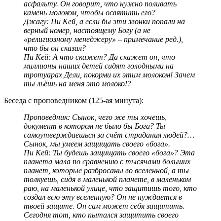
асфальту. Он говорит, что нужно поливать
камень молоком, чтобы освятить его?
Джагу: Пи Кей, а если бы эти звонки попали на
верный номер, настоящему Богу (а не
«религиозному менеджеру» – примечание ред.),
что бы он сказал?
Пи Кей: А что скажет? Да скажет он, что
миллионы наших детей сидят голодными на
тротуарах Дели, покорми их этим молоком! Зачем
ты льёшь на меня это молоко!?
Беседа с проповедником (125-ая минута):
Проповедник: Сынок, чего же ты хочешь,
документ в котором не было бы Бога? Ты
самоутверждаешься за счёт страдания людей?…
Сынок, мы умеем защищать своего «бога».
Пи Кей: Ты будешь защищать своего «бога»? Эта
планета мала по сравнению с тысячами больших
планет, которые разбросаны во вселенной, а ты
толкуешь, сидя в маленькой планете, в маленьком
раю, на маленькой улице, что защитишь того, кто
создал всю эту вселенную? Он не нуждается в
твоей защите. Он сам может себя защитить.
Сегодня тот, кто пытался защитить своего