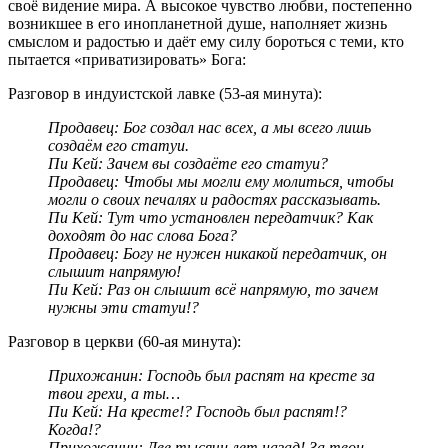
своё видение мира. А высокое чувство любви, постепенно
возникшее в его инопланетной душе, наполняет жизнь
смыслом и радостью и даёт ему силу бороться с теми, кто
пытается «приватизировать» Бога:
Разговор в индуистской лавке (53-ая минута):
Продавец: Бог создал нас всех, а мы всего лишь
создаём его статуи.
Пи Кей: Зачем вы создаёте его статуи?
Продавец: Чтобы мы могли ему молиться, чтобы
могли о своих печалях и радостях рассказывать.
Пи Кей: Тут что установлен передатчик? Как
доходят до нас слова Бога?
Продавец: Богу не нужен никакой передатчик, он
слышит напрямую!
Пи Кей: Раз он слышит всё напрямую, то зачем
нужны эти статуи!?
Разговор в церкви (60-ая минута):
Прихожанин: Господь был распят на кресте за
твои грехи, а ты…
Пи Кей: На кресте!? Господь был распят!?
Когда!?
Прихожанин: Две тысячи лет назад! За твои