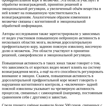
орбифронтальной коре и мозжечке. Эта область участвует в
обработке вознаграждений, принятии решений и
эмоциональной регуляции, а увеличенный объём вещества в
ней влияет на повышенную чувствительность к
вознаграждениям. Аналогичным образом изменения в
мозжечке связаны с когнитивной и эмоциональной
обработкой информации.
Авторы исследования также зарегистрировали у зависимых
от видео участников повышенную нейронную активность в
нескольких областях мозга, включая дорсолатеральную
префронтальную кору, заднюю поясную извилину, височную
долю и мозжечок. Эти области участвуют в принятии
решений, саморефлексии и эмоциональной регуляции.
Повышенная активность в таких зонах также говорит о том,
что зависимость от коротких видео может влиять на систему
вознаграждения мозга, а ещё на его способность регулировать
внимание и эмоции. Скажем, повышенная активность в
дорсолатеральной префронтальной коре может говорить о
нарушении когнитивного контроля, а «включение» задней
поясной извилины указывает на чрезмерную активность
процессов, связанных с самооценкой (например, постоянным
сравнением себя с другими) и завистью.
Среди прочего учёные выявили более 500 генов, связанных с