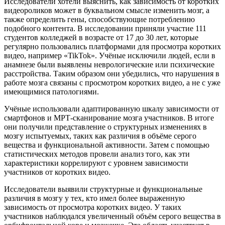
Исследователи хотели выяснить, как зависимость от коротких
видеороликов может в буквальном смысле изменить мозг, а
также определить гены, способствующие потреблению
подобного контента. В исследовании приняли участие 111
студентов колледжей в возрасте от 17 до 30 лет, которые
регулярно пользовались платформами для просмотра коротких
видео, например «TikTok». Учёные исключили людей, если в
анамнезе были выявлены неврологические или психические
расстройства. Таким образом они убедились, что нарушения в
работе мозга связаны с просмотром коротких видео, а не с уже
имеющимися патологиями.
Учёные использовали адаптированную шкалу зависимости от
смартфонов и МРТ-сканирование мозга участников. В итоге
они получили представление о структурных изменениях в
мозгу испытуемых, таких как различия в объёме серого
вещества и функциональной активности. Затем с помощью
статистических методов провели анализ того, как эти
характеристики коррелируют с уровнем зависимости
участников от коротких видео.
Исследователи выявили структурные и функциональные
различия в мозгу у тех, кто имел более выраженную
зависимость от просмотра коротких видео. У таких
участников наблюдался увеличенный объём серого вещества в